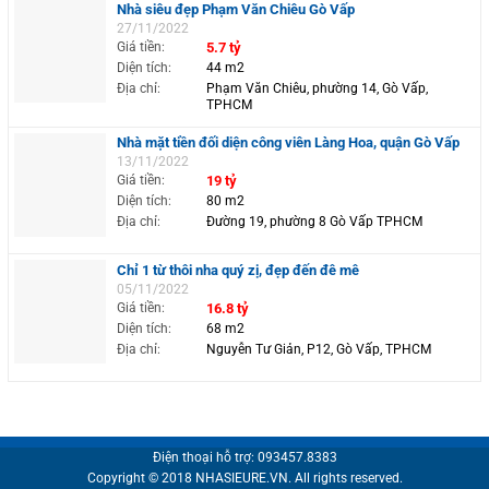
Nhà siêu đẹp Phạm Văn Chiêu Gò Vấp
27/11/2022
Giá tiền:
5.7 tỷ
Diện tích:
44 m2
Địa chỉ:
Phạm Văn Chiêu, phường 14, Gò Vấp,
TPHCM
Nhà mặt tiền đối diện công viên Làng Hoa, quận Gò Vấp
13/11/2022
Giá tiền:
19 tỷ
Diện tích:
80 m2
Địa chỉ:
Đường 19, phường 8 Gò Vấp TPHCM
Chỉ 1 từ thôi nha quý zị, đẹp đến đê mê
05/11/2022
Giá tiền:
16.8 tỷ
Diện tích:
68 m2
Địa chỉ:
Nguyễn Tư Giản, P12, Gò Vấp, TPHCM
Điện thoại hỗ trợ: 093457.8383
Copyright © 2018 NHASIEURE.VN. All rights reserved.