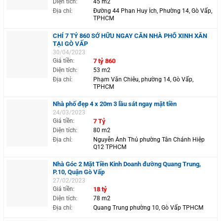
Diện tích:
45 m2
Địa chỉ:
Đường 44 Phan Huy Ích, Phường 14, Gò Vấp,
TPHCM
CHỈ 7 TỶ 860 SỞ HỮU NGAY CĂN NHÀ PHỐ XINH XẮN
TẠI GÒ VẤP
30/04/2023
Giá tiền:
7 tỷ 860
Diện tích:
53 m2
Địa chỉ:
Phạm Văn Chiêu, phường 14, Gò Vấp,
TPHCM
Nhà phố đẹp 4 x 20m 3 lầu sát ngay mặt tiền
24/03/2023
Giá tiền:
7 Tỷ
Diện tích:
80 m2
Địa chỉ:
Nguyễn Ảnh Thủ phường Tân Chánh Hiệp
Q12 TPHCM
Nhà Góc 2 Mặt Tiền Kinh Doanh đường Quang Trung,
P.10, Quận Gò Vấp
27/02/2023
Giá tiền:
18 tỷ
Diện tích:
78 m2
Địa chỉ:
Quang Trung phường 10, Gò Vấp TPHCM