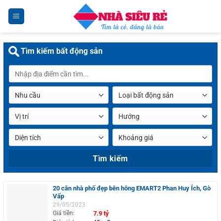
Chuyển
đến
nội
dung
Tìm kiếm bất động sản
20 căn nhà phố đẹp bên hông EMART2 Phan Huy Ích, Gò
Vấp
29/05/2023
Giá tiền:
7.9 tỷ