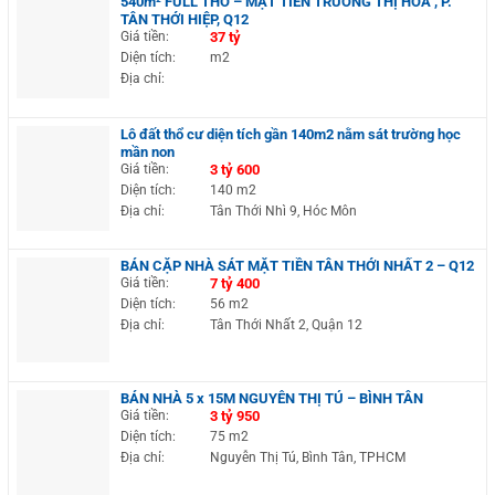
540m² FULL THỔ – MẶT TIỀN TRƯƠNG THỊ HOA , P.
TÂN THỚI HIỆP, Q12
Giá tiền:
37 tỷ
Diện tích:
m2
Địa chỉ:
Lô đất thổ cư diện tích gần 140m2 nằm sát trường học
mần non
Giá tiền:
3 tỷ 600
Diện tích:
140 m2
Địa chỉ:
Tân Thới Nhì 9, Hóc Môn
BÁN CẶP NHÀ SÁT MẶT TIỀN TÂN THỚI NHẤT 2 – Q12
Giá tiền:
7 tỷ 400
Diện tích:
56 m2
Địa chỉ:
Tân Thới Nhất 2, Quận 12
BÁN NHÀ 5 x 15M NGUYỄN THỊ TÚ – BÌNH TÂN
Giá tiền:
3 tỷ 950
Diện tích:
75 m2
Địa chỉ:
Nguyễn Thị Tú, Bình Tân, TPHCM