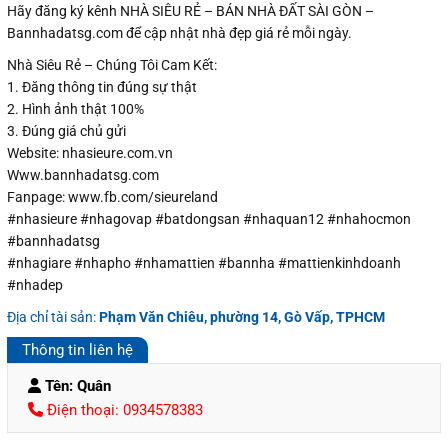
Hãy đăng ký kênh NHÀ SIÊU RẺ – BÁN NHÀ ĐẤT SÀI GÒN –
Bannhadatsg.com để cập nhật nhà đẹp giá rẻ mỗi ngày.
Nhà Siêu Rẻ – Chúng Tôi Cam Kết:
1. Đăng thông tin đúng sự thật
2. Hình ảnh thật 100%
3. Đúng giá chủ gửi
Website: nhasieure.com.vn
Www.bannhadatsg.com
Fanpage: www.fb.com/sieureland
#nhasieure #nhagovap #batdongsan #nhaquan12 #nhahocmon
#bannhadatsg
#nhagiare #nhapho #nhamattien #bannha #mattienkinhdoanh
#nhadep
Địa chỉ tài sản:
Phạm Văn Chiêu, phường 14, Gò Vấp, TPHCM
Thông tin liên hệ
Tên: Quân
Điện thoại: 0934578383