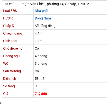
Địa chỉ
Phạm Văn Chiêu, phường 14, Gò Vấp, TPHCM
Loại BĐS
Nhà phố
Hướng
Đông Nam
Pháp lý
Sổ hồng riêng
Chiều ngang
4.1 m
Chiều dài
13 m
Chỗ để xe hơi
Có
Phòng ngủ
4 phòng
WC
3 phòng
Sân thượng
Có
Diện tích
53 m2
Số tầng
3
Giá
7 tỷ 860