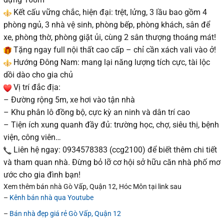
Kết cấu vững chắc, hiện đại: trệt, lửng, 3 lầu bao gồm 4
phòng ngủ, 3 nhà vệ sinh, phòng bếp, phòng khách, sân để
xe, phòng thờ, phòng giặt ủi, cùng 2 sân thượng thoáng mát!
Tặng ngay full nội thất cao cấp – chỉ cần xách vali vào ở!
Hướng Đông Nam: mang lại năng lượng tích cực, tài lộc
dồi dào cho gia chủ
Vị trí đắc địa:
– Đường rộng 5m, xe hơi vào tận nhà
– Khu phân lô đồng bộ, cực kỳ an ninh và dân trí cao
– Tiện ích xung quanh đầy đủ: trường học, chợ, siêu thị, bệnh
viện, công viên…
Liên hệ ngay: 0934578383 (ccg2100) để biết thêm chi tiết
và tham quan nhà. Đừng bỏ lỡ cơ hội sở hữu căn nhà phố mơ
ước cho gia đình bạn!
Xem thêm bán nhà Gò Vấp, Quận 12, Hóc Môn tại link sau
–
Kênh bán nhà qua Youtube
–
Bán nhà đẹp giá rẻ Gò Vấp, Quận 12