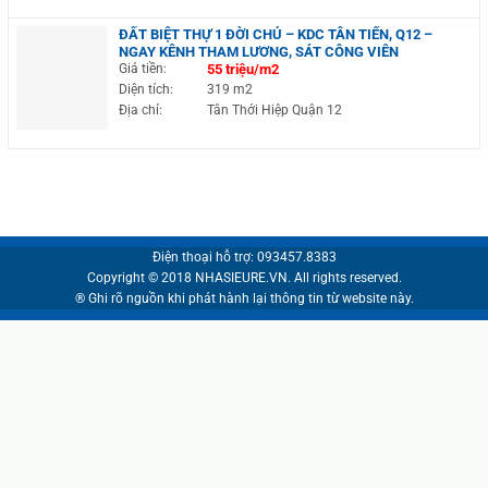
ĐẤT BIỆT THỰ 1 ĐỜI CHỦ – KDC TÂN TIẾN, Q12 –
NGAY KÊNH THAM LƯƠNG, SÁT CÔNG VIÊN
Giá tiền:
55 triệu/m2
Diện tích:
319 m2
Địa chỉ:
Tân Thới Hiệp Quận 12
Điện thoại hỗ trợ: 093457.8383
Copyright © 2018 NHASIEURE.VN. All rights reserved.
® Ghi rõ nguồn khi phát hành lại thông tin từ website này.