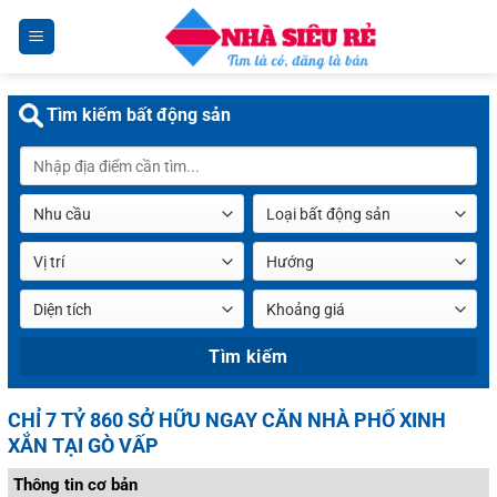
Chuyển
đến
nội
dung
Tìm kiếm bất động sản
CHỈ 7 TỶ 860 SỞ HỮU NGAY CĂN NHÀ PHỐ XINH
XẮN TẠI GÒ VẤP
Thông tin cơ bản