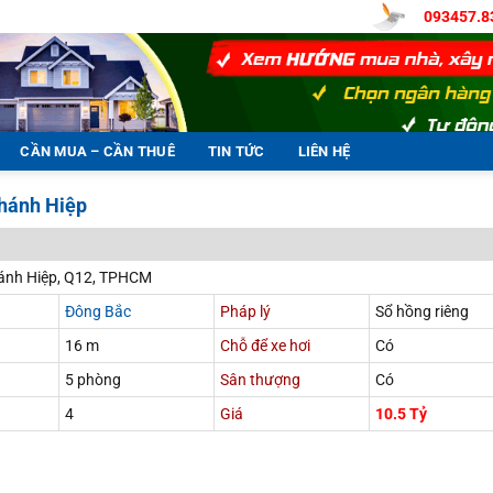
093457.8
CẦN MUA – CẦN THUÊ
TIN TỨC
LIÊN HỆ
Chánh Hiệp
ánh Hiệp, Q12, TPHCM
Đông Bắc
Pháp lý
Sổ hồng riêng
16 m
Chỗ để xe hơi
Có
5 phòng
Sân thượng
Có
4
Giá
10.5 Tỷ