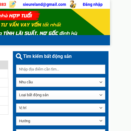
383
sieureland@gmail.com
Đăng nhập
Tìm kiếm bất động sản