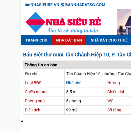
Chuyển
🏡 NHASIEURE.VN 💒 BANNHADATSG.COM
đến
nội
dung
TRANG CHỦ
NHÀ ĐẤT BÁN
NHÀ ĐẤT CHO THUÊ
Bán Biệt thự mini Tân Chánh Hiệp 10, P. Tân 
Thông tin cơ bản
Địa chỉ
Tân Chánh Hiệp 10, phường Tân Ch
Loại BĐS
Nhà phố
Hướng
Chiều ngang
5.5 m
Chiều dài
Phòng ngủ
5 phòng
WC
Diện tích
90 m2
Số tầng