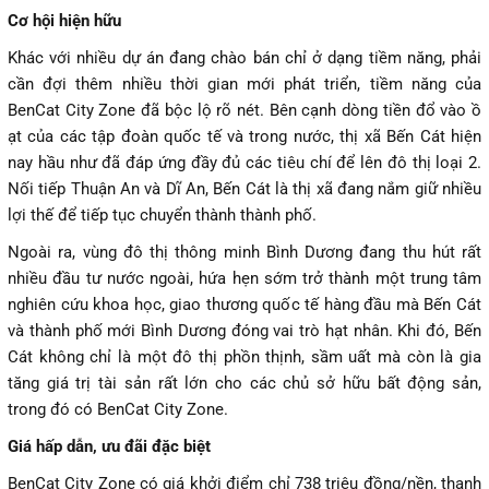
Cơ hội hiện hữu
Khác với nhiều dự án đang chào bán chỉ ở dạng tiềm năng, phải
cần đợi thêm nhiều thời gian mới phát triển, tiềm năng của
BenCat City Zone đã bộc lộ rõ nét. Bên cạnh dòng tiền đổ vào ồ
ạt của các tập đoàn quốc tế và trong nước, thị xã Bến Cát hiện
nay hầu như đã đáp ứng đầy đủ các tiêu chí để lên đô thị loại 2.
Nối tiếp Thuận An và Dĩ An, Bến Cát là thị xã đang nắm giữ nhiều
lợi thế để tiếp tục chuyển thành thành phố.
Ngoài ra, vùng đô thị thông minh Bình Dương đang thu hút rất
nhiều đầu tư nước ngoài, hứa hẹn sớm trở thành một trung tâm
nghiên cứu khoa học, giao thương quốc tế hàng đầu mà Bến Cát
và thành phố mới Bình Dương đóng vai trò hạt nhân. Khi đó, Bến
Cát không chỉ là một đô thị phồn thịnh, sầm uất mà còn là gia
tăng giá trị tài sản rất lớn cho các chủ sở hữu bất động sản,
trong đó có BenCat City Zone.
Giá hấp dẫn, ưu đãi đặc biệt
BenCat City Zone có giá khởi điểm chỉ 738 triệu đồng/nền, thanh