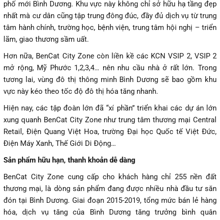
phố mới Bình Dương. Khu vực này không chỉ sở hữu hạ tầng đẹp
nhất mà cư dân cũng tập trung đông đúc, đầy đủ dịch vụ từ trung
tâm hành chính, trường học, bệnh viện, trung tâm hội nghị – triển
lãm, giao thương sầm uất.
Hơn nữa, BenCat City Zone còn liền kề các KCN VSIP 2, VSIP 2
mở rộng, Mỹ Phước 1,2,3,4… nên nhu cầu nhà ở rất lớn. Trong
tương lai, vùng đô thị thông minh Bình Dương sẽ bao gồm khu
vực này kéo theo tốc độ đô thị hóa tăng nhanh.
Hiện nay, các tập đoàn lớn đã “xí phần” triển khai các dự án lớn
xung quanh BenCat City Zone như trung tâm thương mại Central
Retail, Điện Quang Việt Hoa, trường Đại học Quốc tế Việt Đức,
Điện Máy Xanh, Thế Giới Di Động…
Sản phẩm hữu hạn, thanh khoản dễ dàng
BenCat City Zone cung cấp cho khách hàng chỉ 255 nền đất
thương mại, là dòng sản phẩm đang được nhiều nhà đầu tư săn
đón tại Bình Dương. Giai đoạn 2015-2019, tổng mức bán lẻ hàng
hóa, dịch vụ tăng của Bình Dương tăng trưởng bình quân