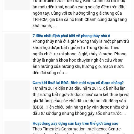
Từ thời điểm 2021 đến nay, Bình Chánh có rất ít dự
án mới triển khai, nguồn cung sơ cấp đếm trên đầu
ngón tay. Cùng với xu hướng tăng giá chung của
TP.HCM, giá bán că hộ Bình Chánh cũng đang tăng
khá mạnh, ...
7 điều nhất định phải biết về phong thủy nhà ở
Phong thủy nhà ở là gì? Phong thủy là một phạm trù
khoa học được bắt nguồn từ Trung Quốc. Theo
nghĩa chiết tự thì phong là gió, thủy là nước. Phong
thủy là ngành khoa học chuyên nghiên cứu về sự
ảnh hưởng của hướng khí, hướng gió, mạch nước
đến đời sống của ...
Cam kết thuê lại BĐS: Bình mới rượu cũ được chăng?
Từ năm 2014 đến nửa đầu năm 2015, đã nhiều lần
thị trường bất ngờ với ‘độc chiêu’ cam kết thuê lại với
giá ‘khủng’ của các chủ đầu tư dự án bất động sản
(BĐS). Hiện chiêu bán hàng này vẫn được nhiều chủ
đầu tư sử dụng nhưng không gây sốc như trước ...
Hoạt động xây dựng sân bay trên thế giới tăng cao
Theo Timetric’s Construction Intelligence Centre