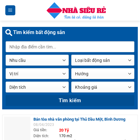
Chuyển
đến
nội
dung
Tìm kiếm bất động sản
Bán tòa nhà văn phòng tại Thủ Dầu Một, Bình Dương
08/04/2023
Giá tiền:
20 Tỷ
Diện tích:
170 m2