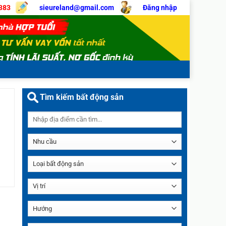
383
sieureland@gmail.com
Đăng nhập
Tìm kiếm bất động sản