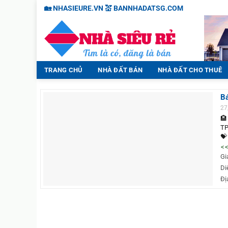
Chuyển
🏡 NHASIEURE.VN 💒 BANNHADATSG.COM
đến
nội
dung
TRANG CHỦ
NHÀ ĐẤT BÁN
NHÀ ĐẤT CHO THUÊ
B
27
🏨
TP
💝
💒
<<
ng
Gi
👉
Di
👉
Đị
Gò
👉
🎋
HĐ
💰