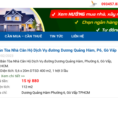
093457.8
CẦN MUA – CẦN THUÊ
TIN TỨC
LIÊN HỆ
án Tòa Nhà Căn Hộ Dịch Vụ đường Dương Quảng Hàm, P6, Gò Vấp
/02/2023
 Bán Tòa Nhà Căn Hộ Dịch Vụ đường Dương Quảng Hàm, Phường 6, Gò Vấp,
.HCM.
 Diện tích: 5,6 x 20m DTSD 400 m2, 1 trệt 3 lầu
 Căn góc 2 Mặt Tiền đường 12m & 10m có lề rộng, khu thông bàn cờ, có thu nhậ
 Xem chi tiết >>
ay.
15 tỷ 880
á tiền:
 Có sẵn 8 căn hộ dịch vụ lớn 7tr/tháng và 1 Kiot
ện tích:
112 m2
 Vị trí gần các trường Đại học QT Văn Lang, ĐH Công Nghiệp, ĐH Nội Vụ, CĐ Sài
a chỉ:
Dương Quảng Hàm Phường 6, Gò Vấp TPHCM
n, chợ, siêu thị…
 Tọa Lạc tại khu 88 Căn Biệt Thự thông bàn cờ, vị trí an ninh, sạch sẽ, dân trí ca
 Đang còn HĐ cho thuê thầu còn 3.5 năm, giá 40 triệu/tháng. Ưu tiên khách tiếp 
 cho thuê, có dòng tiền thu nhập ngay. Khách tự khai thác thu nhập 60tr/tháng.
Giá 15.88 tỷ (thương lượng thiện chí).