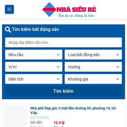
Chuyển
đến
nội
dung
Tìm kiếm bất động sản
Nhà phố đẹp góc 2 mặt tiền đường 59, phường 14, Gò
Vấp.
20/10/2022
Giá tiền:
12.9 tỷ