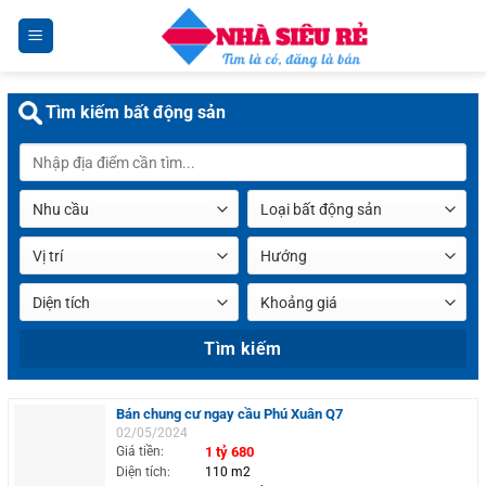
Chuyển
đến
nội
dung
Tìm kiếm bất động sản
Bán chung cư ngay cầu Phú Xuân Q7
02/05/2024
Giá tiền:
1 tỷ 680
Diện tích:
110 m2