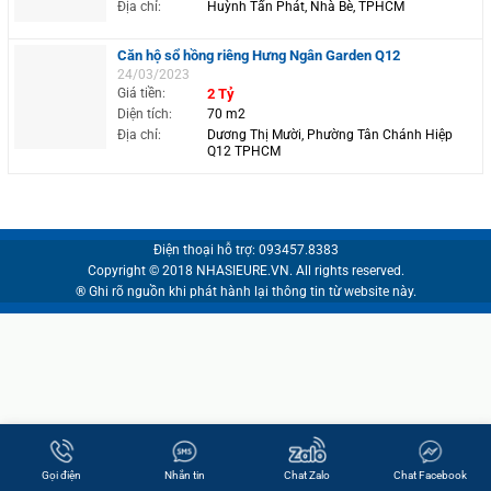
Địa chỉ:
Huỳnh Tấn Phát, Nhà Bè, TPHCM
Căn hộ sổ hồng riêng Hưng Ngân Garden Q12
24/03/2023
Giá tiền:
2 Tỷ
Diện tích:
70 m2
Địa chỉ:
Dương Thị Mười, Phường Tân Chánh Hiệp
Q12 TPHCM
Điện thoại hỗ trợ: 093457.8383
Copyright © 2018 NHASIEURE.VN. All rights reserved.
® Ghi rõ nguồn khi phát hành lại thông tin từ website này.
Gọi điện
Nhắn tin
Chat Zalo
Chat Facebook