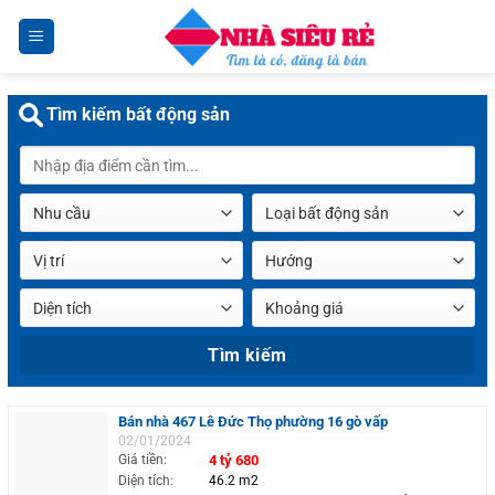
Chuyển
đến
nội
dung
Tìm kiếm bất động sản
Bán nhà 467 Lê Đức Thọ phường 16 gò vấp
02/01/2024
Giá tiền:
4 tỷ 680
Diện tích:
46.2 m2