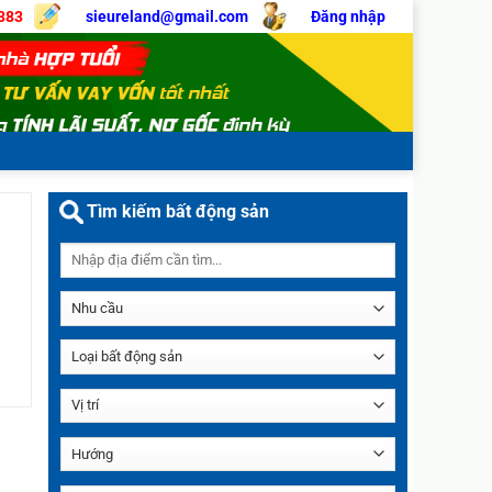
383
sieureland@gmail.com
Đăng nhập
Tìm kiếm bất động sản
âm