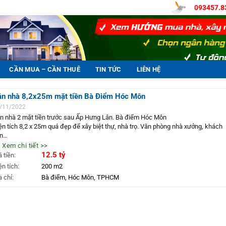
093457.8
CẦN MUA – CẦN THUÊ
TIN TỨC
LIÊN HỆ
án nhà 8,2x25m mặt tiền Bà Điểm Hóc Môn
/11/2022
n nhà 2 mặt tiền trước sau Ấp Hưng Lân. Bà điểm Hóc Môn
ện tích 8,2 x 25m quá đẹp để xây biệt thự, nhà trọ. Văn phòng nhà xưởng, khách
ạn…
á 12,5 tỷ TL
 Xem chi tiết >>
ện trạng gồm nhà 1 lầu đẹp và đất trống thổ cư
12.5 tỷ
á tiền:
 trí quá đẹp. Gần sát nhã ba Bà điểm 6 và đường ấp Hưng Lân. Cách Nguyễn Ảnh
ện tích:
200 m2
ủ 200m. Gần bến xe an sương và ngã tư an sương. Giao thông tiện đi về trung t
a chỉ:
Bà điểm, Hóc Môn, TPHCM
á gần
ên hệ 0934578383 ccg9930