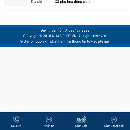
Địa chỉ:
Xã phú hòa đông củ chi
Điện thoại hỗ trợ: 093457.8383
Copyright © 2018 NHASIEURE.VN. All rights reserved.
® Ghi rõ nguồn khi phát hành lại thông tin từ website này.
Gọi điện
Nhắn tin
Chat Zalo
Chat Facebook