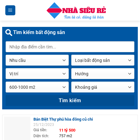
Chuyển
đến
nội
dung
Tìm kiếm bất động sản
Bán Biệt Thự phú hòa đông củ chi
25/12/2023
Giá tiền:
11 tỷ 500
Diện tích:
757 m2