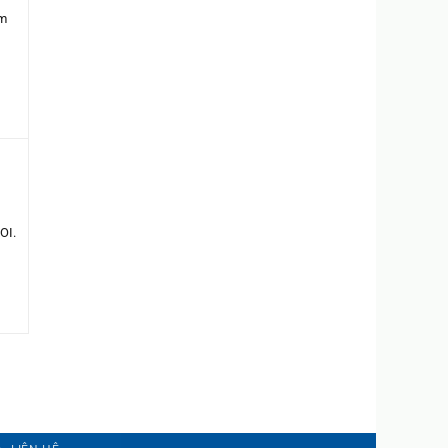
ẻm
OI.