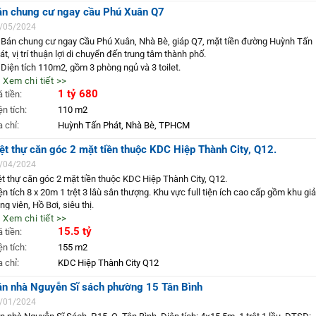
án chung cư ngay cầu Phú Xuân Q7
 Đăng tin đúng sự thật.
Hình ảnh thật 100%
/05/2024
Liên hệ xem nhà miễn phí: 093457.8383
 Bán chung cư ngay Cầu Phú Xuân, Nhà Bè, giáp Q7, mặt tiền đường Huỳnh Tấn
Website: www.nhasieure.vn
át, vị trí thuận lợi di chuyển đến trung tâm thành phố.
Fanpage: www.fb.com/sieureland
 Diện tích 110m2, gồm 3 phòng ngủ và 3 toilet.
hàsiêurẻ #nhasieure #nhagovap #batdongsan #nhaquan12 #nhahocmon
 Xem chi tiết >>
️ Tiện ích bao gồm phòng gym, hồ bơi, khu vui chơi trẻ em.
hagiare #nhasohongrieng #nhapho #nhahemxehoi #nhamattien
1 tỷ 680
á tiền:
 Giá chốt: 1 tỷ 680 triệu.
attienkinhdoanh #bannha #bietthu #villa #bandat #nhacap4 #bất_động_sản
 Liên hệ: 0934578383.
ện tích:
110 m2
dstphcm
à Siêu Rẻ – Chúng Tôi Cam Kết:
a chỉ:
Huỳnh Tấn Phát, Nhà Bè, TPHCM
ệt thự căn góc 2 mặt tiền thuộc KDC Hiệp Thành City, Q12.
 Đăng tin đúng sự thật.
ệt thự mặt tiền đường TCH04
ệt thự căn góc 2 mặt tiền thuộc KDC Hiệp Thành City, Q12.
Hình ảnh thật 100%
Liên hệ xem nhà miễn phí: 093457.8383
/04/2024
Website: www.nhasieure.vn
ệt thự căn góc 2 mặt tiền thuộc KDC Hiệp Thành City, Q12.
Fanpage: www.fb.com/sieureland
ện tích 8 x 20m 1 trệt 3 lâù sân thượng. Khu vực full tiện ích cao cấp gồm khu giải 
ng viên, Hồ Bơi, siêu thị.
hàsiêurẻ #nhasieure #nhagovap #batdongsan #nhaquan12 #nhahocmon
 Xem chi tiết >>
n góc 2 mặt tiền đường 12m có vĩa hè. Vị trí siêu đẹp nhất khu vực với View côn
hagiare #nhasohongrieng #nhapho #nhahemxehoi #nhamattien
15.5 tỷ
ên thoáng mát.
á tiền:
attienkinhdoanh #bannha #bietthu #villa #bandat #nhacap4 #bất_động_sản
á bán gấp 15.5 tỷ bớt lộc
ện tích:
155 m2
dstphcm
Liên hệ: 093457.8383 ccg3456
a chỉ:
KDC Hiệp Thành City Q12
án nhà Nguyễn Sĩ sách phường 15 Tân Bình
/01/2024