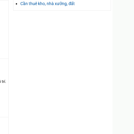
Cần thuê kho, nhà xưởng, đất
trí.
g