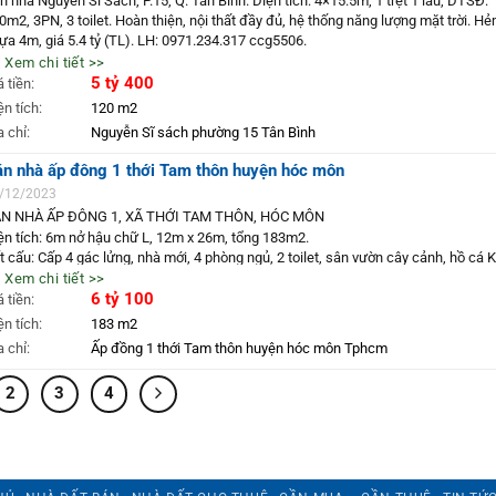
n nhà Nguyễn Sĩ Sách, P.15, Q. Tân Bình. Diện tích: 4×15.5m, 1 trệt 1 lầu, DTSĐ:
0m2, 3PN, 3 toilet. Hoàn thiện, nội thất đầy đủ, hệ thống năng lượng mặt trời. H
ựa 4m, giá 5.4 tỷ (TL). LH: 0971.234.317 ccg5506.
 Xem chi tiết >>
5 tỷ 400
á tiền:
ện tích:
120 m2
a chỉ:
Nguyễn Sĩ sách phường 15 Tân Bình
n nhà ấp đông 1 thới Tam thôn huyện hóc môn
/12/2023
N NHÀ ẤP ĐÔNG 1, XÃ THỚI TAM THÔN, HÓC MÔN
ện tích: 6m nở hậu chữ L, 12m x 26m, tổng 183m2.
t cấu: Cấp 4 gác lửng, nhà mới, 4 phòng ngủ, 2 toilet, sân vườn cây cảnh, hồ cá K
n trước để 2 ô tô.
 Xem chi tiết >>
m 6m thông.
6 tỷ 100
á tiền:
 trí đẹp, giáp quận 12, tiện ích xung quanh đầy đủ, gần chợ, trường học.
ện tích:
183 m2
á: 6.1 tỷ (thương lượng)
a chỉ:
Ấp đồng 1 thới Tam thôn huyện hóc môn Tphcm
ên hệ: 0971.234.317 (ccg2023)
2
3
4