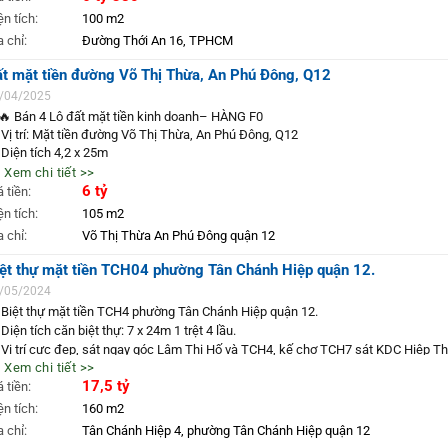
ện tích:
100 m2
 Giá bán: 6 tỷ 386 triệu (còn thương lượng)
a chỉ:
Đường Thới An 16, TPHCM
 Liên hệ: 093457.8383 ccg350
t mặt tiền đường Võ Thị Thừa, An Phú Đông, Q12
hasieure #batdongsan #quan12 #nhaphoq12 #sieureland
/04/2025
🔥 Bán 4 Lô đất mặt tiền kinh doanh– HÀNG F0
 Vị trí: Mặt tiền đường Võ Thị Thừa, An Phú Đông, Q12
 Diện tích 4,2 x 25m
 Giá bán: 6 tỷ lô
 Xem chi tiết >>
 Liên hệ: 093457.8383 ccg7000
6 tỷ
á tiền:
 Website: nhasieure.vn
ện tích:
105 m2
 Fanpage: www.fb.com/sieureland
a chỉ:
Võ Thị Thừa An Phú Đông quận 12
hasieure #BánĐấtQ12 #ĐấtMặtTiền #BấtĐộngSảnTPHCM
ệt thự mặt tiền TCH04 phường Tân Chánh Hiệp quận 12.
/05/2024
 Biệt thự mặt tiền TCH4 phường Tân Chánh Hiệp quận 12.
 Diện tích căn biệt thự: 7 x 24m 1 trệt 4 lầu.
 Vị trí cực đẹp, sát ngay góc Lâm Thị Hố và TCH4, kế chợ TCH7 sát KDC Hiệp T
 Xem chi tiết >>
y.
17,5 tỷ
á tiền:
 Giao thông thuận tiện đi các hướng, khu vực có nhiều tiện ích cao cấp.
 Giá 17,5 tỷ thương lượng.
ện tích:
160 m2
Liên hệ: 093457.8383
a chỉ:
Tân Chánh Hiệp 4, phường Tân Chánh Hiệp quận 12
à Siêu Rẻ – Chúng Tôi Cam Kết: