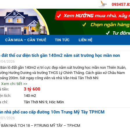
093457.8
CẦN MUA – CẦN THUÊ
TIN TỨC
LIÊN HỆ
 đất thổ cư diện tích gần 140m2 nằm sát trường học mần non
/04/2026
 Bán lô đất gần 140m2 vị trí cực đẹp nằm sát trường học mần non Thiên Xuân,
ường Hướng Dương và trường THCS Lý Chính Thắng. Cách giáo xứ Châu Nam
oảng 200m. Sát ngay công viên và nhà Văn Hoá Tân Thới Nhì
 Diện tích 5,32m nở hậu 11m x 22m thổ cư gần 110m2, DT đất gần 140 m2
 Xem chi tiết >>
 Lô đất 2 mặt tiền trước sau đường 6m thông, cách mặt tiền đường chính 30m. 
3 tỷ 600
á tiền:
ay 3 trường học, sát chợ
ện tích:
140 m2
 Giá 3 tỷ 600 bớt lộc
a chỉ:
Tân Thới Nhì 9, Hóc Môn
 Địa chỉ: Tân Thới Nhì 9, xã Tân Thới Nhì, Hóc Môn
 Liên hệ 093457.8383 ccg12900
án nhà phố cao cấp đường 10m Trung Mỹ Tây TPHCM
/01/2026
BÁN NHÀ TCH 18 – P.TRUNG MỸ TÂY – TP.HCM