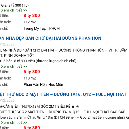
Giá: 8 tỷ 300 (TL)
 Xem chi tiết >>
8 tỷ 300
Diện tích: 4,5m x 24m – Sàn XD ~370m²
á tiền:
ện tích:
112 m2
Đường: 10m có vỉa hè – ô tô đậu trước nhà, thông tứ hướng
Kết cấu: 1 trệt 1 lửng 3 lầu – sân xe hơi – PK – bếp – 5PN – phòng thờ – sân
a chỉ:
Trung Mỹ Tây, TPHCM
ượng trước sau – ô chờ thang máy
ÁN NHÀ ĐẸP GẦN CHỢ ĐẠI HẢI ĐƯỜNG PHAN HỚN
Nội thất: Full cao cấp – xách vali vào ở
Ưu điểm: Có PN tầng trệt tiện người lớn tuổi – thiết kế hiện đại, nhà thoáng sán
/12/2025
Pháp lý: Sổ hồng riêng – hoàn công đầy đủ
 BÁN NHÀ ĐẸP GẦN CHỢ ĐẠI HẢI – ĐƯỜNG THÔNG PHAN HỚN – VỊ TRÍ SẦM
Phù hợp: Ở, mở công ty, bán hàng online, đa ngành nghề
T, KINH DOANH TỐT
Liên hệ: 093457.8383 ccg3655
 Giá bán: 5 tỷ 800 triệu (thương lượng chính chủ)
hasieure
#nhadatq12
#trungmytay
#tch18
#nhaphodep
#hemrong
#batdongsa
 Xem chi tiết >>
 Diện tích: 5,1m (nở hậu 5,6m) x 18m
5 tỷ 800
á tiền:
 Kết cấu: 1 trệt – 1 lầu – 1 sân thượng
 Công năng: 3 phòng ngủ – 3WC – 1 phòng thờ – 2 ban công – giếng trời siêu
ện tích:
110 m2
oáng
a chỉ:
Phan Văn Hớn, Hóc Môn
 Thiết kế: Mẫu mới nhất 2025, sang trọng – tinh tế – đẳng cấp từng chi tiết
 Đường: Trước nhà 6m, xe hơi quay đầu thoải mái, khu dân cư an ninh
IỆT THỰ GÓC 2 MẶT TIỀN – ĐƯỜNG TA16, Q12 – FULL NỘI THẤT
 Liên hệ: 093457.8383 ccg2555
AO CẤP
/12/2025
hasieure #batdongsan #ban_nha #hoccanh #bandat #quan12 #phanhon #daiha
🔥CĂN BIỆT THỰ 9X13M GÓC 2MT SIÊU RẺ 🔥 🔥
inhdoanh #an_cu_lau_dai
BIỆT THỰ GÓC 2 MẶT TIỀN – ĐƯỜNG TA16, Q12 – FULL NỘI THẤT CAO CẤP
 Diện tích: 8.3m nở hậu 9m x 13m (DTCN 99m²) – Góc 2 mặt tiền, đường nhựa 
 Xem chi tiết >>
 Kết cấu: 1 trệt, 1 lầu
6 tỷ 380
á tiền:
 Công năng: 3 phòng ngủ, 3 WC, phòng thờ – full nội thất cao cấp, chỉ xách vali v