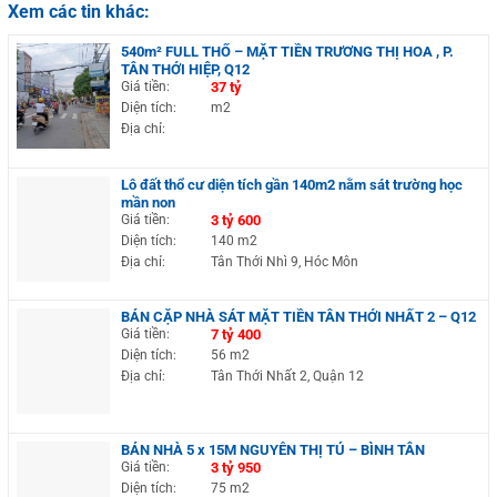
Xem các tin khác:
540m² FULL THỔ – MẶT TIỀN TRƯƠNG THỊ HOA , P.
TÂN THỚI HIỆP, Q12
Giá tiền:
37 tỷ
Diện tích:
m2
Địa chỉ:
Lô đất thổ cư diện tích gần 140m2 nằm sát trường học
mần non
Giá tiền:
3 tỷ 600
Diện tích:
140 m2
Địa chỉ:
Tân Thới Nhì 9, Hóc Môn
BÁN CẶP NHÀ SÁT MẶT TIỀN TÂN THỚI NHẤT 2 – Q12
Giá tiền:
7 tỷ 400
Diện tích:
56 m2
Địa chỉ:
Tân Thới Nhất 2, Quận 12
BÁN NHÀ 5 x 15M NGUYỄN THỊ TÚ – BÌNH TÂN
Giá tiền:
3 tỷ 950
Diện tích:
75 m2