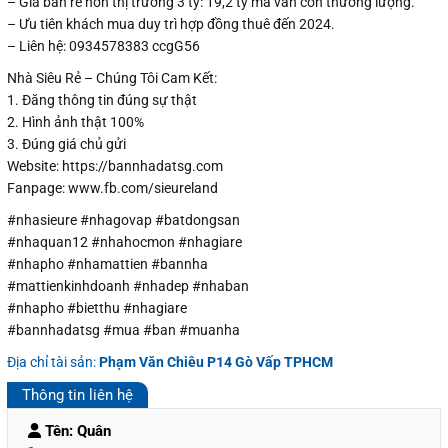
– Giá bán rẻ hơn thị trường 3 tỷ: 19,2 tỷ mà vẫn còn thương lượng.
– Ưu tiên khách mua duy trì hợp đồng thuê đến 2024.
– Liên hệ: 0934578383 ccgG56
Nhà Siêu Rẻ – Chúng Tôi Cam Kết:
1. Đăng thông tin đúng sự thật
2. Hình ảnh thật 100%
3. Đúng giá chủ gửi
Website: https://bannhadatsg.com
Fanpage: www.fb.com/sieureland
#nhasieure #nhagovap #batdongsan
#nhaquan12 #nhahocmon #nhagiare
#nhapho #nhamattien #bannha
#mattienkinhdoanh #nhadep #nhaban
#nhapho #bietthu #nhagiare
#bannhadatsg #mua #ban #muanha
Địa chỉ tài sản:
Phạm Văn Chiêu P14 Gò Vấp TPHCM
Thông tin liên hệ
Tên: Quân