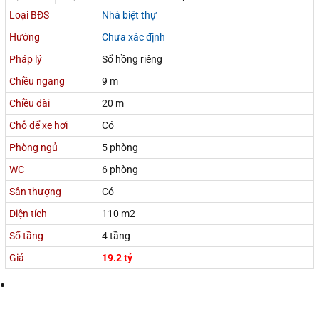
Loại BĐS
Nhà biệt thự
Hướng
Chưa xác định
Pháp lý
Sổ hồng riêng
Chiều ngang
9 m
Chiều dài
20 m
Chỗ để xe hơi
Có
Phòng ngủ
5 phòng
WC
6 phòng
Sân thượng
Có
Diện tích
110 m2
Số tầng
4 tầng
Giá
19.2 tỷ