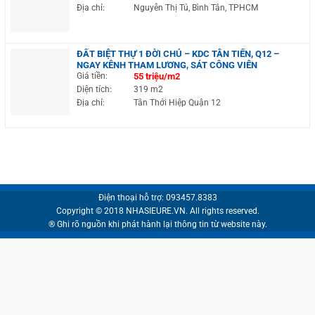
Địa chỉ:
Nguyễn Thị Tú, Bình Tân, TPHCM
ĐẤT BIỆT THỰ 1 ĐỜI CHỦ – KDC TÂN TIẾN, Q12 –
NGAY KÊNH THAM LƯƠNG, SÁT CÔNG VIÊN
Giá tiền:
55 triệu/m2
Diện tích:
319 m2
Địa chỉ:
Tân Thới Hiệp Quận 12
Điện thoại hỗ trợ: 093457.8383
Copyright © 2018 NHASIEURE.VN. All rights reserved.
® Ghi rõ nguồn khi phát hành lại thông tin từ website này.