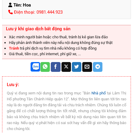
Tên: Hoa
Điện thoại: 0981.444.923
Lưu ý khi giao dịch bất động sản
Xác minh người bán hoặc cho thuê, tránh bị kẻ gian lừa đảo
Hãy phản ánh thành viên này nếu nội dung không đúng sự thật
Tránh
trả phí dịch vụ tìm nhà nếu không có hợp đồng
Giá thuê, tiền cọc, phí internet, phí giữ xe, ...
Lưu ý:
Quý vị đang xem nội dung tin rao trong mục "Bán
Nhà phố
tại Lâm Thị
Hố phường Tân Chánh Hiệp quận 12". Mọi thông tin liên quan tới tin rao
này là do người đăng tin đăng tải và chịu trách nhiệm. Chúng tôi luôn cố
gắng để có chất lượng thông tin tốt nhất, nhưng chúng tôi không đảm
bảo và không chịu trách nhiệm về bất kỳ nội dung nào liên quan tới tin
rao này. Nếu quý vị phát hiện có sai sót hay vấn đề gì xin hãy thông báo
cho chúng tôi.