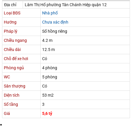
Địa chỉ
Lâm Thị Hố phường Tân Chánh Hiệp quận 12
Loại BĐS
Nhà phố
Hướng
Chưa xác định
Pháp lý
Sổ hồng riêng
Chiều ngang
4.2 m
Chiều dài
12.5 m
Chỗ để xe hơi
Có
Phòng ngủ
4 phòng
WC
5 phòng
Sân thượng
Có
Diện tích
53 m2
Số tầng
3
Giá
5,6 tỷ