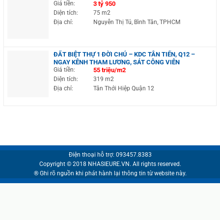
Giá tiền:
3 tỷ 950
Diện tích:
75 m2
Địa chỉ:
Nguyễn Thị Tú, Bình Tân, TPHCM
ĐẤT BIỆT THỰ 1 ĐỜI CHỦ – KDC TÂN TIẾN, Q12 –
NGAY KÊNH THAM LƯƠNG, SÁT CÔNG VIÊN
Giá tiền:
55 triệu/m2
Diện tích:
319 m2
Địa chỉ:
Tân Thới Hiệp Quận 12
Điện thoại hỗ trợ: 093457.8383
Copyright © 2018 NHASIEURE.VN. All rights reserved.
® Ghi rõ nguồn khi phát hành lại thông tin từ website này.