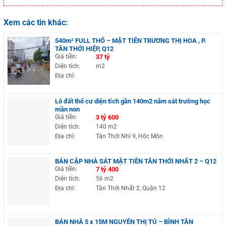
Xem các tin khác:
540m² FULL THỔ – MẶT TIỀN TRƯƠNG THỊ HOA , P.
TÂN THỚI HIỆP, Q12
Giá tiền:
37 tỷ
Diện tích:
m2
Địa chỉ:
Lô đất thổ cư diện tích gần 140m2 nằm sát trường học
mần non
Giá tiền:
3 tỷ 600
Diện tích:
140 m2
Địa chỉ:
Tân Thới Nhì 9, Hóc Môn
BÁN CẶP NHÀ SÁT MẶT TIỀN TÂN THỚI NHẤT 2 – Q12
Giá tiền:
7 tỷ 400
Diện tích:
56 m2
Địa chỉ:
Tân Thới Nhất 2, Quận 12
BÁN NHÀ 5 x 15M NGUYỄN THỊ TÚ – BÌNH TÂN